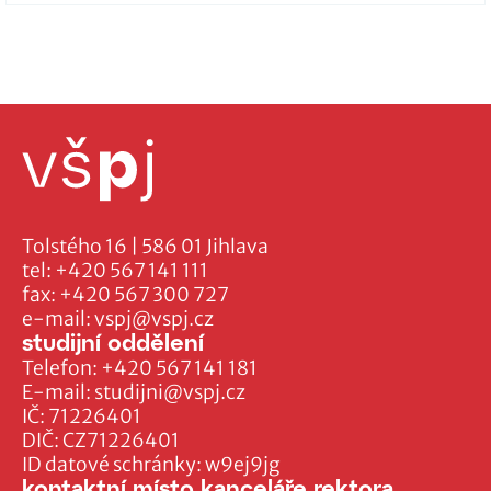
Tolstého 16 | 586 01 Jihlava
tel:
+420 567 141 111
fax:
+420 567 300 727
e-mail:
vspj@vspj.cz
studijní oddělení
Telefon:
+420 567 141 181
E-mail:
studijni@vspj.cz
IČ: 71226401
DIČ: CZ71226401
ID datové schránky: w9ej9jg
kontaktní místo kanceláře rektora