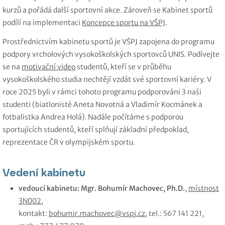
kurzů a pořádá další sportovní akce. Zároveň se Kabinet sportů
podílí na implementaci
Koncepce sportu na VŠPJ
.
Prostřednictvím kabinetu sportů je VŠPJ zapojena do programu
podpory vrcholových vysokoškolských sportovců UNIS. Podívejte
se na
motivační video
studentů, kteří se v průběhu
vysokoškolského studia nechtějí vzdát své sportovní kariéry. V
roce 2025 byli v rámci tohoto programu podporováni 3 naši
studenti (biatlonisté Aneta Novotná a Vladimír Kocmánek a
fotbalistka Andrea Holá). Nadále počítáme s podporou
sportujících studentů, kteří splňují základní předpoklad,
reprezentace ČR v olympijském sportu.
Vedení kabinetu
vedoucí kabinetu:
Mgr. Bohumír Machovec, Ph.D.
,
místnost
3N002
,
kontakt:
bohumir.machovec@vspj.cz
, tel.: 567 141 221,