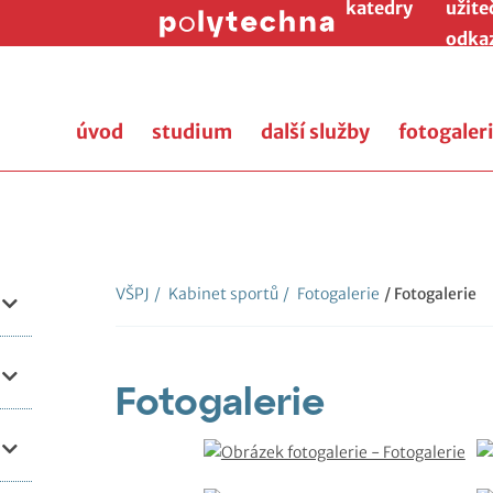
katedry
užite
odka
úvod
studium
další služby
fotogaler
VŠPJ
/
Kabinet sportů
/
Fotogalerie
/ Fotogalerie
Fotogalerie