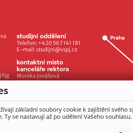
studijní oddělení
ava
Telefon:
+420 567 141 181
E-mail:
studijni@vspj.cz
kontaktní místo
kanceláře rektora
j9jg
Monika Jonášová
E-mail:
es
monika.jonasova@vspj.cz
ívají základní soubory cookie k zajištění svého 
e. Ty se nastavují až po udělení Vašeho souhlasu.