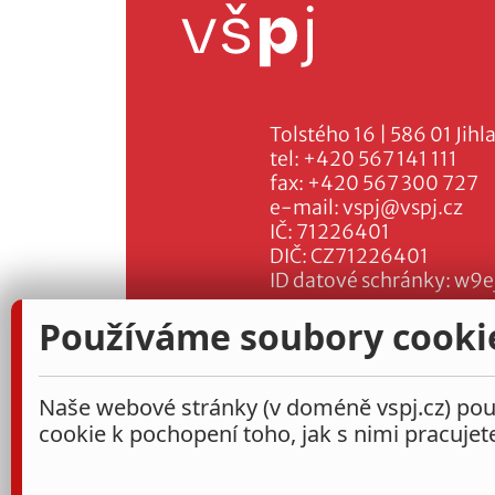
Tolstého 16 | 586 01 Jihl
tel:
+420 567 141 111
fax:
+420 567 300 727
e-mail:
vspj@vspj.cz
IČ: 71226401
DIČ: CZ71226401
ID datové schránky: w9e
Používáme soubory cooki
Naše webové stránky (v doméně vspj.cz) použ
cookie k pochopení toho, jak s nimi pracujet