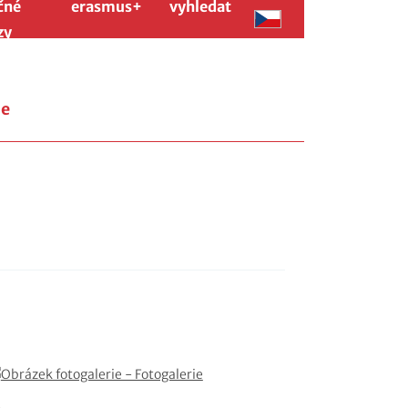
čné
erasmus+
vyhledat
zy
ie