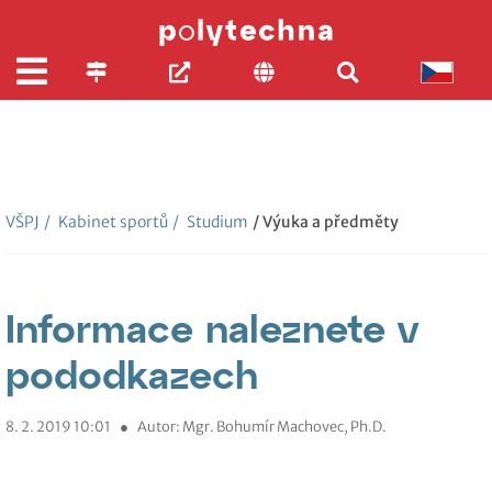
VŠPJ
/
Kabinet sportů
/
Studium
/ Výuka a předměty
Informace naleznete v
pododkazech
8. 2. 2019 10:01
●
Autor: Mgr. Bohumír Machovec, Ph.D.