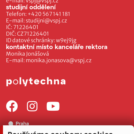
e-mail:
vspj@vspj.cz
studijní oddělení
Telefon:
+420 567 141 181
E-mail:
studijni@vspj.cz
IČ: 71226401
DIČ: CZ71226401
ID datové schránky: w9ej9jg
kontaktní místo kanceláře rektora
Monika Jonášová
E-mail:
monika.jonasova@vspj.cz