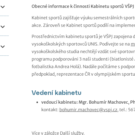
Obecné informace k činnosti Kabinetu sportů VŠPJ
Kabinet sportů zajišťuje výuku semestrálních sport
akce. Zároveň se Kabinet sportů podílí na impleme
Prostřednictvím kabinetu sportů je VŠPJ zapojena
vysokoškolských sportovců UNIS. Podívejte se na
mo
vysokoškolského studia nechtějí vzdát své sportovní
programu podporováni 3 naši studenti (biatlonist
fotbalistka Andrea Holá). Nadále počítáme s podporo
předpoklad, reprezentace ČR v olympijském sportu
Vedení kabinetu
vedoucí kabinetu:
Mgr. Bohumír Machovec, Ph
kontakt:
bohumir.machovec@vspj.cz
, tel.: 
Více v záložce Další služby.