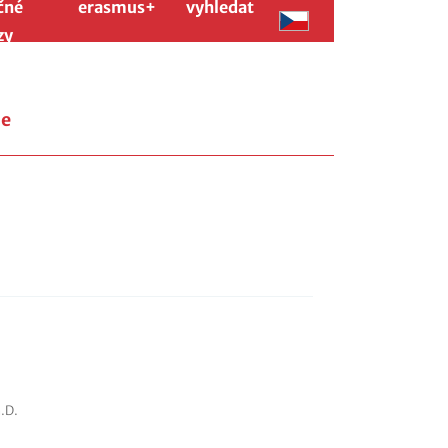
čné
erasmus+
vyhledat
zy
ie
.D.