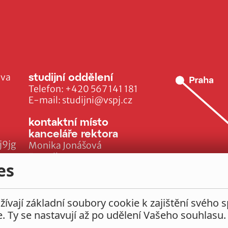
studijní oddělení
ava
Telefon:
+420 567 141 181
E-mail:
studijni@vspj.cz
kontaktní místo
kanceláře rektora
j9jg
Monika Jonášová
E-mail:
es
monika.jonasova@vspj.cz
ívají základní soubory cookie k zajištění svého 
e. Ty se nastavují až po udělení Vašeho souhlasu.