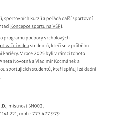
ů, sportovních kurzů a pořádá další sportovní
ntaci
Koncepce sportu na VŠPJ
.
 do programu podpory vrcholových
tivační video
studentů, kteří se v průběhu
 kariéry. V roce 2025 byli v rámci tohoto
é Aneta Novotná a Vladimír Kocmánek a
u sportujících studentů, kteří splňují základní
.
.D.
,
místnost 3N002
,
567 141 221, mob.: 777 477 979