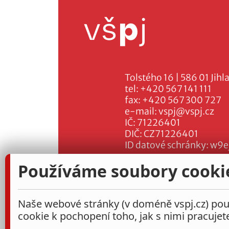
Tolstého 16 | 586 01 Jihl
tel:
+420 567 141 111
fax:
+420 567 300 727
e-mail:
vspj@vspj.cz
IČ: 71226401
DIČ: CZ71226401
ID datové schránky: w9e
Používáme soubory cooki
Naše webové stránky (v doméně vspj.cz) použ
cookie k pochopení toho, jak s nimi pracujet