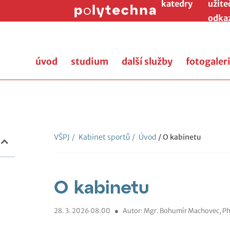
katedry
užite
odka
úvod
studium
další služby
fotogaler
VŠPJ
/
Kabinet sportů
/
Úvod
/ O kabinetu
O kabinetu
28. 3. 2026 08:00
●
Autor: Mgr. Bohumír Machovec, Ph